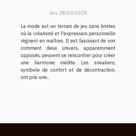
pour un style
décontracté chic
Jeu. 28/03/2024
La mode est un terrain de jeu sans limites
où la créativité et l'expression personnelle
règnent en maîtres. Il est fascinant de voir
comment deux univers, apparemment
opposés, peuvent se rencontrer pour créer
une harmonie inédite. Les sneakers,
symbole de confort et de décontraction,
ont pris une...