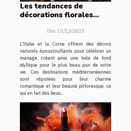
Les tendances de
décorations florales
pour un mariage de rêve
en Italie ou en Corse
Dim. 10/12/2023
L'Italie et la Corse offrent des décors
naturels époustouflants pour célébrer un
mariage, créant ainsi une toile de fond
idyllique pour le plus beau jour de votre
vie. Ces destinations méditerranéennes
sont réputées pour leur charme
romantique et leur beauté pittoresque, ce
qui en fait des lieux...